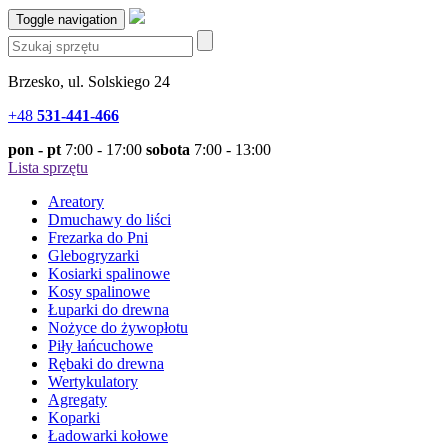
Toggle navigation
Brzesko, ul. Solskiego 24
+48
531-441-466
pon - pt
7:00 - 17:00
sobota
7:00 - 13:00
Lista sprzętu
Areatory
Dmuchawy do liści
Frezarka do Pni
Glebogryzarki
Kosiarki spalinowe
Kosy spalinowe
Łuparki do drewna
Nożyce do żywopłotu
Piły łańcuchowe
Rębaki do drewna
Wertykulatory
Agregaty
Koparki
Ładowarki kołowe