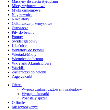
Maszyny do cięcia styropianu
Młoty wyburzeniowe
Myjki ciśnieniowe
Nagrzewnice
Niwelatory
Odkurzacze przemysłowe
Osuszacze
Piły do betonu
Pompy
Świder glebowy
Ukośnice
Wibratory do betonu
Wiertarki/Młoty
Wiertnice do betonu
Wkrętarki Akumlatorowe
Wozidła
Zacieraczki do betonu
Zagęszczarki
Oferta
Wypożyczalnia rusztowań i szalunków
Wynajem koparki
Pozostały sprzęt
O firmie
Jak wypożyczyć