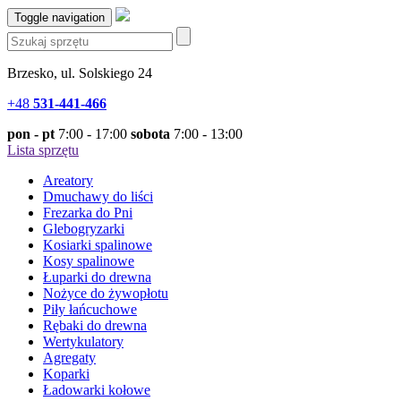
Toggle navigation
Brzesko, ul. Solskiego 24
+48
531-441-466
pon - pt
7:00 - 17:00
sobota
7:00 - 13:00
Lista sprzętu
Areatory
Dmuchawy do liści
Frezarka do Pni
Glebogryzarki
Kosiarki spalinowe
Kosy spalinowe
Łuparki do drewna
Nożyce do żywopłotu
Piły łańcuchowe
Rębaki do drewna
Wertykulatory
Agregaty
Koparki
Ładowarki kołowe