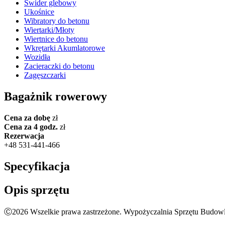
Świder glebowy
Ukośnice
Wibratory do betonu
Wiertarki/Młoty
Wiertnice do betonu
Wkrętarki Akumlatorowe
Wozidła
Zacieraczki do betonu
Zagęszczarki
Bagażnik rowerowy
Cena za dobę
zł
Cena za 4 godz.
zł
Rezerwacja
+48 531-441-466
Specyfikacja
Opis sprzętu
Ⓒ2026 Wszelkie prawa zastrzeżone. Wypożyczalnia Sprzętu Budowl