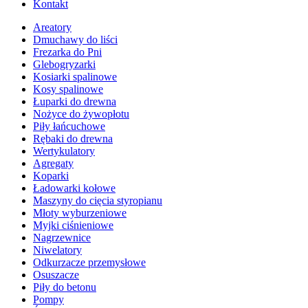
Kontakt
Areatory
Dmuchawy do liści
Frezarka do Pni
Glebogryzarki
Kosiarki spalinowe
Kosy spalinowe
Łuparki do drewna
Nożyce do żywopłotu
Piły łańcuchowe
Rębaki do drewna
Wertykulatory
Agregaty
Koparki
Ładowarki kołowe
Maszyny do cięcia styropianu
Młoty wyburzeniowe
Myjki ciśnieniowe
Nagrzewnice
Niwelatory
Odkurzacze przemysłowe
Osuszacze
Piły do betonu
Pompy