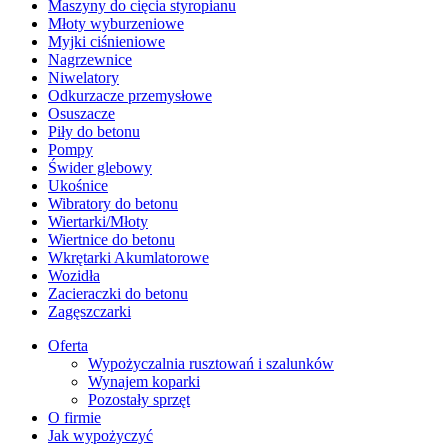
Maszyny do cięcia styropianu
Młoty wyburzeniowe
Myjki ciśnieniowe
Nagrzewnice
Niwelatory
Odkurzacze przemysłowe
Osuszacze
Piły do betonu
Pompy
Świder glebowy
Ukośnice
Wibratory do betonu
Wiertarki/Młoty
Wiertnice do betonu
Wkrętarki Akumlatorowe
Wozidła
Zacieraczki do betonu
Zagęszczarki
Oferta
Wypożyczalnia rusztowań i szalunków
Wynajem koparki
Pozostały sprzęt
O firmie
Jak wypożyczyć