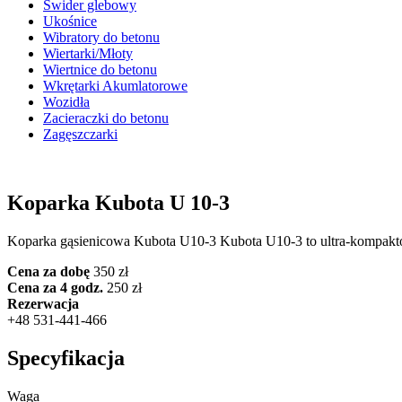
Świder glebowy
Ukośnice
Wibratory do betonu
Wiertarki/Młoty
Wiertnice do betonu
Wkrętarki Akumlatorowe
Wozidła
Zacieraczki do betonu
Zagęszczarki
Koparka Kubota U 10-3
Koparka gąsienicowa Kubota U10-3 Kubota U10-3 to ultra-kompakto
Cena za dobę
350 zł
Cena za 4 godz.
250 zł
Rezerwacja
+48 531-441-466
Specyfikacja
Waga