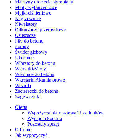
Maszyny do cięcia styropianu
Młoty wyburzeniowe
Myjki ciśnieniowe
Nagrzewnice
Niwelatory
Odkurzacze przemysłowe
Osuszacze
Piły do betonu
Pompy
Świder glebowy
Ukośnice
Wibratory do betonu
Wiertarki/Młoty
Wiertnice do betonu
Wkrętarki Akumlatorowe
Wozidła
Zacieraczki do betonu
Zagęszczarki
Oferta
Wypożyczalnia rusztowań i szalunków
Wynajem koparki
Pozostały sprzęt
O firmie
Jak wypożyczyć