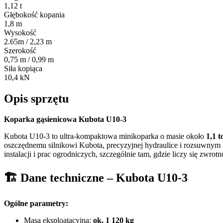
1,12 t
Głębokość kopania
1,8 m
Wysokość
2.65m / 2,23 m
Szerokość
0,75 m / 0,99 m
Siła kopiąca
10,4 kN
Opis sprzętu
Koparka gąsienicowa Kubota U10-3
Kubota U10-3 to ultra-kompaktowa minikoparka o masie około
1,1 t
oszczędnemu silnikowi Kubota, precyzyjnej hydraulice i rozsuwny
instalacji i prac ogrodniczych, szczególnie tam, gdzie liczy się zwr
🏗️
Dane techniczne – Kubota U10-3
Ogólne parametry:
Masa eksploatacyjna:
ok. 1 120 kg