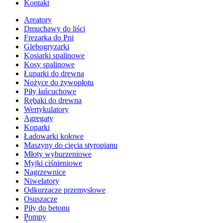
Kontakt
Areatory
Dmuchawy do liści
Frezarka do Pni
Glebogryzarki
Kosiarki spalinowe
Kosy spalinowe
Łuparki do drewna
Nożyce do żywopłotu
Piły łańcuchowe
Rębaki do drewna
Wertykulatory
Agregaty
Koparki
Ładowarki kołowe
Maszyny do cięcia styropianu
Młoty wyburzeniowe
Myjki ciśnieniowe
Nagrzewnice
Niwelatory
Odkurzacze przemysłowe
Osuszacze
Piły do betonu
Pompy