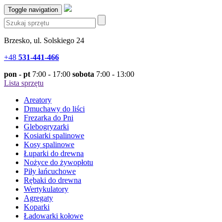
Toggle navigation
Brzesko, ul. Solskiego 24
+48
531-441-466
pon - pt
7:00 - 17:00
sobota
7:00 - 13:00
Lista sprzętu
Areatory
Dmuchawy do liści
Frezarka do Pni
Glebogryzarki
Kosiarki spalinowe
Kosy spalinowe
Łuparki do drewna
Nożyce do żywopłotu
Piły łańcuchowe
Rębaki do drewna
Wertykulatory
Agregaty
Koparki
Ładowarki kołowe