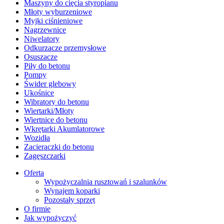
Maszyny do cięcia styropianu
Młoty wyburzeniowe
Myjki ciśnieniowe
Nagrzewnice
Niwelatory
Odkurzacze przemysłowe
Osuszacze
Piły do betonu
Pompy
Świder glebowy
Ukośnice
Wibratory do betonu
Wiertarki/Młoty
Wiertnice do betonu
Wkrętarki Akumlatorowe
Wozidła
Zacieraczki do betonu
Zagęszczarki
Oferta
Wypożyczalnia rusztowań i szalunków
Wynajem koparki
Pozostały sprzęt
O firmie
Jak wypożyczyć