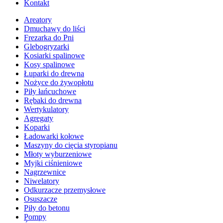
Kontakt
Areatory
Dmuchawy do liści
Frezarka do Pni
Glebogryzarki
Kosiarki spalinowe
Kosy spalinowe
Łuparki do drewna
Nożyce do żywopłotu
Piły łańcuchowe
Rębaki do drewna
Wertykulatory
Agregaty
Koparki
Ładowarki kołowe
Maszyny do cięcia styropianu
Młoty wyburzeniowe
Myjki ciśnieniowe
Nagrzewnice
Niwelatory
Odkurzacze przemysłowe
Osuszacze
Piły do betonu
Pompy