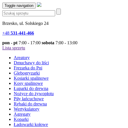
Toggle navigation
Brzesko, ul. Solskiego 24
+48
531-441-466
pon - pt
7:00 - 17:00
sobota
7:00 - 13:00
Lista sprzętu
Areatory
Dmuchawy do liści
Frezarka do Pni
Glebogryzarki
Kosiarki spalinowe
Kosy spalinowe
Łuparki do drewna
Nożyce do żywopłotu
Piły łańcuchowe
Rębaki do drewna
Wertykulatory
Agregaty
Koparki
Ładowarki kołowe