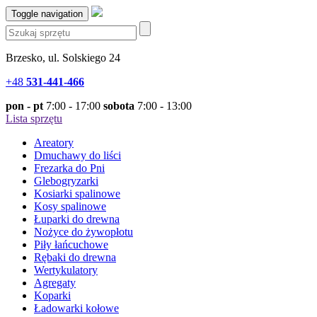
Toggle navigation
Brzesko, ul. Solskiego 24
+48
531-441-466
pon - pt
7:00 - 17:00
sobota
7:00 - 13:00
Lista sprzętu
Areatory
Dmuchawy do liści
Frezarka do Pni
Glebogryzarki
Kosiarki spalinowe
Kosy spalinowe
Łuparki do drewna
Nożyce do żywopłotu
Piły łańcuchowe
Rębaki do drewna
Wertykulatory
Agregaty
Koparki
Ładowarki kołowe