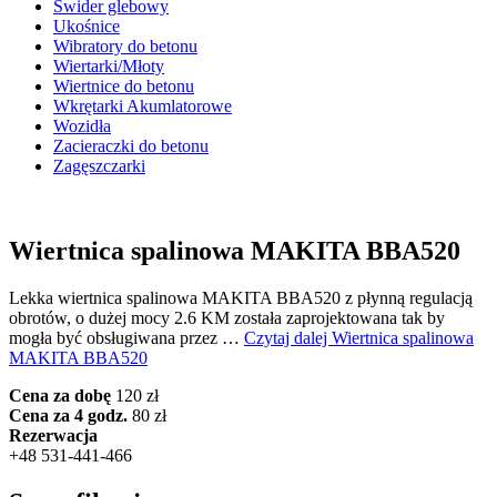
Świder glebowy
Ukośnice
Wibratory do betonu
Wiertarki/Młoty
Wiertnice do betonu
Wkrętarki Akumlatorowe
Wozidła
Zacieraczki do betonu
Zagęszczarki
Wiertnica spalinowa MAKITA BBA520
Lekka wiertnica spalinowa MAKITA BBA520 z płynną regulacją
obrotów, o dużej mocy 2.6 KM została zaprojektowana tak by
mogła być obsługiwana przez …
Czytaj dalej
Wiertnica spalinowa
MAKITA BBA520
Cena za dobę
120 zł
Cena za 4 godz.
80 zł
Rezerwacja
+48 531-441-466