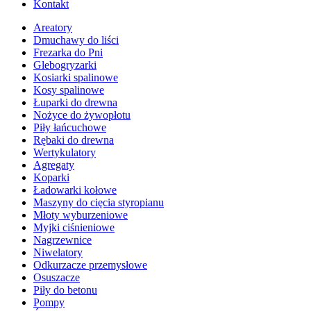
Kontakt
Areatory
Dmuchawy do liści
Frezarka do Pni
Glebogryzarki
Kosiarki spalinowe
Kosy spalinowe
Łuparki do drewna
Nożyce do żywopłotu
Piły łańcuchowe
Rębaki do drewna
Wertykulatory
Agregaty
Koparki
Ładowarki kołowe
Maszyny do cięcia styropianu
Młoty wyburzeniowe
Myjki ciśnieniowe
Nagrzewnice
Niwelatory
Odkurzacze przemysłowe
Osuszacze
Piły do betonu
Pompy