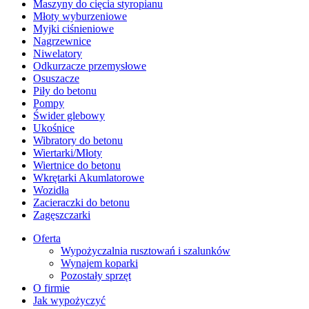
Maszyny do cięcia styropianu
Młoty wyburzeniowe
Myjki ciśnieniowe
Nagrzewnice
Niwelatory
Odkurzacze przemysłowe
Osuszacze
Piły do betonu
Pompy
Świder glebowy
Ukośnice
Wibratory do betonu
Wiertarki/Młoty
Wiertnice do betonu
Wkrętarki Akumlatorowe
Wozidła
Zacieraczki do betonu
Zagęszczarki
Oferta
Wypożyczalnia rusztowań i szalunków
Wynajem koparki
Pozostały sprzęt
O firmie
Jak wypożyczyć